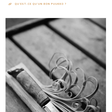
QU’EST-CE QU’UN BON PUUKKO ?