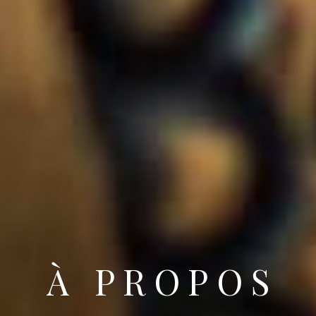
À
P
R
O
P
O
S